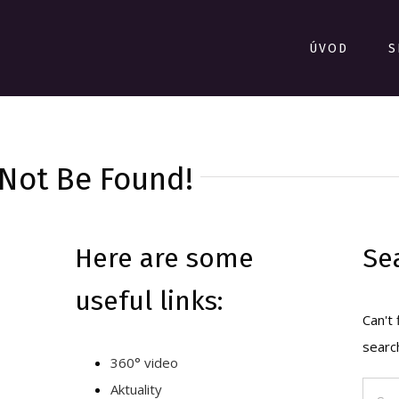
ÚVOD
S
 Not Be Found!
Here are some
Se
useful links:
Can't
searc
360° video
Aktuality